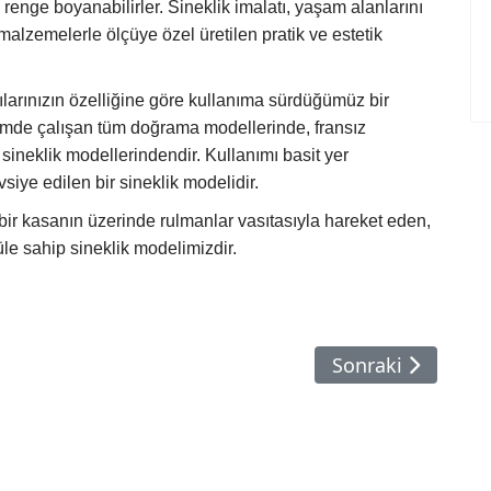
n renge boyanabilirler. Sineklik imalatı, yaşam alanlarını
alzemelerle ölçüye özel üretilen pratik ve estetik
larınızın özelliğine göre kullanıma sürdüğümüz bir
temde çalışan tüm doğrama modellerinde, fransız
ineklik modellerindendir. Kullanımı basit yer
siye edilen bir sineklik modelidir.
 bir kasanın üzerinde rulmanlar vasıtasıyla hareket eden,
üle sahip sineklik modelimizdir.
alatı
Sonraki Makale: S
Sonraki