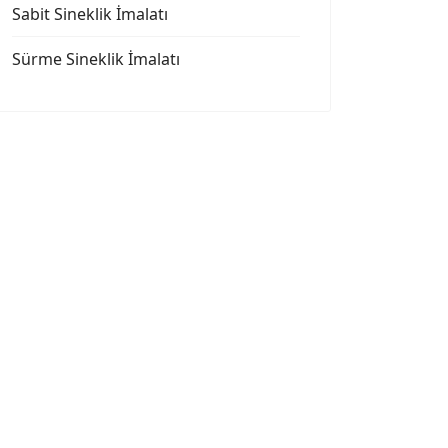
Sabit Sineklik İmalatı
Sürme Sineklik İmalatı
abit Sineklik İmalatı