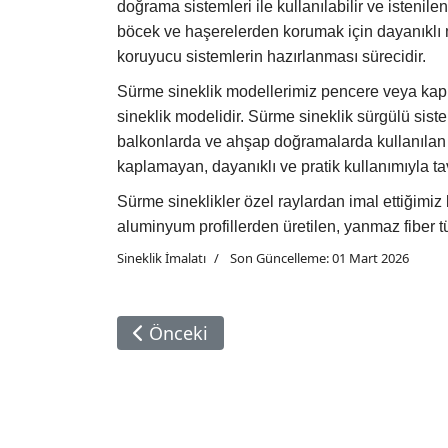
doğrama sistemleri ile kullanılabilir ve istenile
böcek ve haşerelerden korumak için dayanıklı m
koruyucu sistemlerin hazırlanması sürecidir.
Sürme sineklik modellerimiz pencere veya kapı
sineklik modelidir. Sürme sineklik sürgülü sis
balkonlarda ve ahşap doğramalarda kullanılan s
kaplamayan, dayanıklı ve pratik kullanımıyla tav
Sürme sineklikler özel raylardan imal ettiğimiz
aluminyum profillerden üretilen, yanmaz fiber t
Sineklik İmalatı
Son Güncelleme: 01 Mart 2026
Önceki Makale: Menteşeli Sineklik İm
Önceki