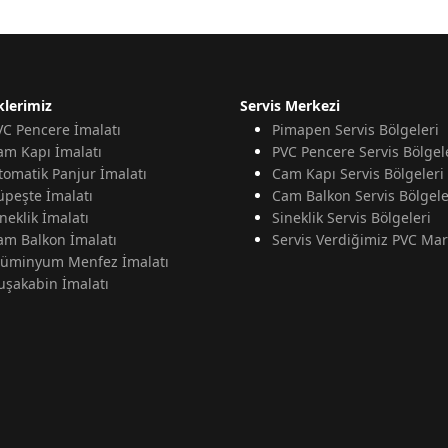
klerimiz
Servis Merkezi
VC Pencere İmalatı
Pimapen Servis Bölgeleri
am Kapı İmalatı
PVC Pencere Servis Bölgel
tomatik Panjur İmalatı
Cam Kapı Servis Bölgeleri
üpeşte İmalatı
Cam Balkon Servis Bölgele
neklik İmalatı
Sineklik Servis Bölgeleri
am Balkon İmalatı
Servis Verdiğimiz PVC Mar
lüminyum Menfez İmalatı
uşakabin İmalatı