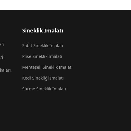
Sineklik İmalatı
eri
Sabit Sineklik İmalatı
Plise Sineklik İmalatı
ri
Menteşeli Sineklik İmalatı
kaları
Kedi Sinekliği İmalatı
Sürme Sineklik İmalatı