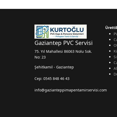
Üretti
P
C
Gaziantep PVC Servisi
O
K
75. Yıl Mahallesi 86063 Nolu Sok.
Si
No: 23
C
Şehitkamil - Gaziantep
A
D
Cep: 0545 848 46 43
info@gazianteppimapentamirservisi.com