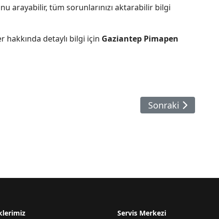
u arayabilir, tüm sorunlarınızı aktarabilir bilgi
er hakkında detaylı bilgi için
Gaziantep Pimapen
Sonraki Makale: 
Sonraki
klerimiz
Servis Merkezi